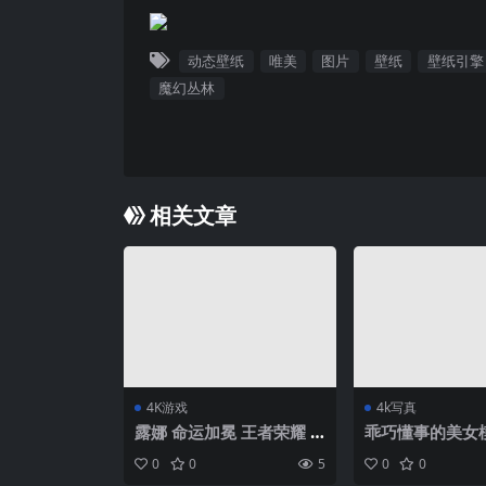
动态壁纸
唯美
图片
壁纸
壁纸引擎
魔幻丛林
相关文章
4K游戏
4k写真
露娜 命运加冕 王者荣耀 8
乖巧懂事的美女
K游戏壁纸
晨大胆私房照图
0
0
5
0
0