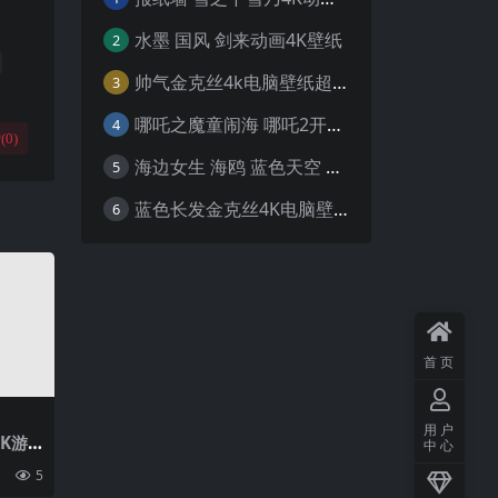
水墨 国风 剑来动画4K壁纸
2
帅气金克丝4k电脑壁纸超清
3
哪吒之魔童闹海 哪吒2开场4K壁纸
4
(
0
)
海边女生 海鸥 蓝色天空 4K壁纸
5
蓝色长发金克丝4K电脑壁纸
6
首页
用户
4K游
中心
5