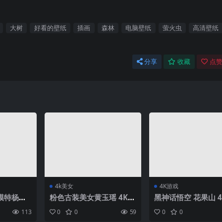
大树
好看的壁纸
插画
森林
电脑壁纸
萤火虫
高清壁纸
分享
收藏
点赞
4k美女
4K游戏
模特杨晨
粉色古装美女黄玉瑶 4K壁
黑神话悟空 花果山 
片
纸
戏壁纸
113
0
0
59
0
0