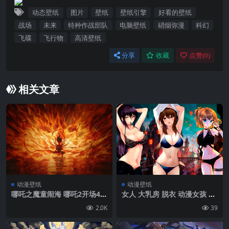
动态壁纸
图片
壁纸
壁纸引擎
好看的壁纸
战场
未来
特种作战部队
电脑壁纸
硝烟弥漫
科幻
飞碟
飞行物
高清壁纸
分享
收藏
点赞(
0
)
相关文章
动漫壁纸
动漫壁纸
哪吒之魔童闹海 哪吒2开场4K
女人 大乳房 脱衣 动漫女孩 内
壁纸
衣 比基尼| 1920 x1080
2.0K
39