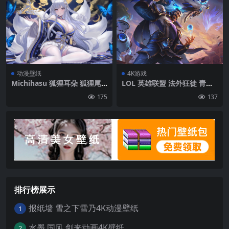
动漫壁纸
4K游戏
Michihasu 狐狸耳朵 狐狸尾
LOL 英雄联盟 法外狂徒 青花
巴 蓝色的头发 蓝眼睛 大乳房
瓷 格雷福斯高清壁纸
175
137
乳沟 蓝色 Shinano(蓝色线)
动漫女孩 狐狸女孩 蝴蝶 月亮
长袜 云| 2100 x1182
排行榜展示
报纸墙 雪之下雪乃4K动漫壁纸
1
水墨 国风 剑来动画4K壁纸
2