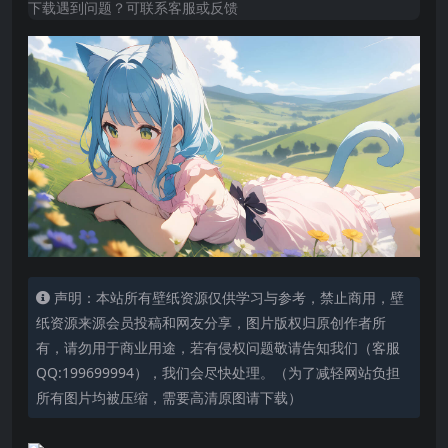
下载遇到问题？可联系客服或反馈
声明：本站所有壁纸资源仅供学习与参考，禁止商用，壁
纸资源来源会员投稿和网友分享，图片版权归原创作者所
有，请勿用于商业用途，若有侵权问题敬请告知我们（客服
QQ:199699994），我们会尽快处理。（为了减轻网站负担
所有图片均被压缩，需要高清原图请下载）