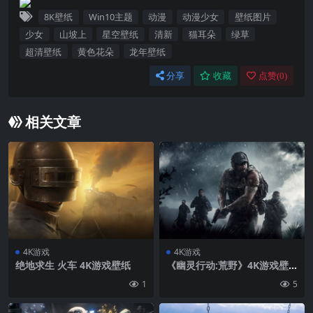
8K壁纸
Win10主题
动漫
动漫少女
壁纸图片
少女
山坡上
星空壁纸
清新
猫耳朵
绿草
超清壁纸
黄色花朵
龙年壁纸
分享
收藏
点赞(
0
)
相关文章
4K游戏
4K游戏
绝地求生 火车 4K游戏壁纸
《幽灵行动:荒野》4K游戏壁
纸
1
5