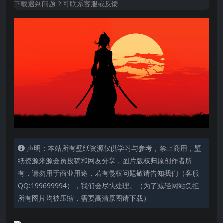
下载遇到问题？可联系客服或反馈
声明：本站所有壁纸资源仅供学习与参考，禁止商用，壁
纸资源来源会员投稿和网友分享，图片版权归原创作者所
有，请勿用于商业用途，若有侵权问题敬请告知我们（客服
QQ:199699994），我们会尽快处理。（为了减轻网站负担
所有图片均被压缩，需要高清原图请下载）