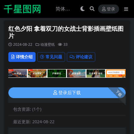
登录
红色夕阳 拿着双刀的女战士背影插画壁纸图
片
2024-08-22
动漫壁纸
33
详情介绍
常见问题
评论建议
下载
登录后下载
包含资源:
(1个)
最近更新:
2024-08-22