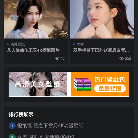
动漫壁纸
美女
凡人修仙传宋玉4k壁纸图片
双手撑着下巴的赵露思白背心
侧颜手机壁纸
46
252
排行榜展示
报纸墙 雪之下雪乃4K动漫壁纸
1
水墨 国风 剑来动画4K壁纸
2