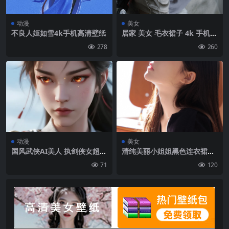
动漫
美女
不良人姬如雪4k手机高清壁纸
居家 美女 毛衣裙子 4k 手机壁
纸
278
260
动漫
美女
国风武侠AI美人 执剑侠女超写
清纯美丽小姐姐黑色连衣裙居
实手机壁纸
家温暖写真美照手机壁纸
71
120