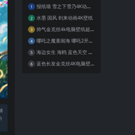
报纸墙 雪之下雪乃4K动漫壁纸
1
水墨 国风 剑来动画4K壁纸
2
帅气金克丝4k电脑壁纸超清
3
哪吒之魔童闹海 哪吒2开场4K壁纸
4
海边女生 海鸥 蓝色天空 4K壁纸
5
蓝色长发金克丝4K电脑壁纸
6
请
均