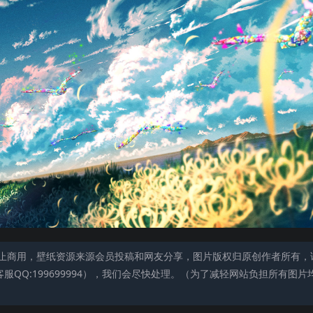
止商用，壁纸资源来源会员投稿和网友分享，图片版权归原创作者所有，
QQ:199699994），我们会尽快处理。（为了减轻网站负担所有图片