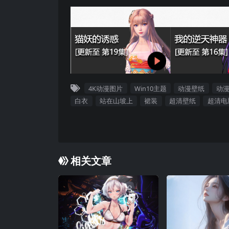
4K动漫图片
Win10主题
动漫壁纸
动
白衣
站在山坡上
裙装
超清壁纸
超清电
相关文章