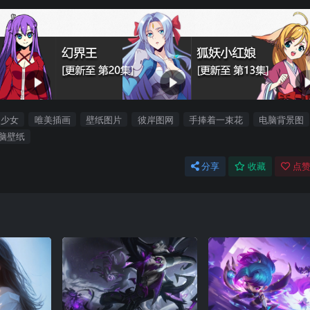
漫少女
唯美插画
壁纸图片
彼岸图网
手捧着一束花
电脑背景图
脑壁纸
分享
收藏
点赞