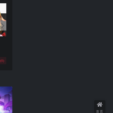
(
0
)
首页