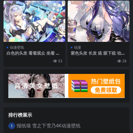
动漫壁纸
动漫
白色的头发 看着观众 坐着 马
紫色头发 长发 痣 眼下痣 动漫
尾辫 乳沟 动漫 动漫女孩 键盘
动漫女孩 肖像展示 源神冲击
53
28
全息 全息图 再加上一双无指
Raiden Shogun（源神冲击）
手套 超短裤 赤壁Honkai:星轨
紫色眼睛 饮料 树叶|1500×26
Bronya Zaychik 银狼(Honk
68
ai:恒星轨道) 手套| 4000 x22
50
排行榜展示
报纸墙 雪之下雪乃4K动漫壁纸
1