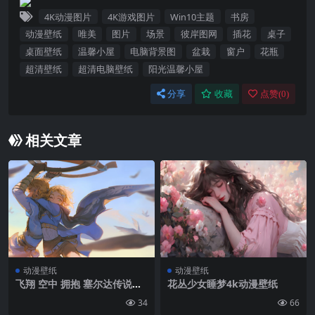
4K动漫图片
4K游戏图片
Win10主题
书房
动漫壁纸
唯美
图片
场景
彼岸图网
插花
桌子
桌面壁纸
温馨小屋
电脑背景图
盆栽
窗户
花瓶
超清壁纸
超清电脑壁纸
阳光温馨小屋
分享
收藏
点赞(
0
)
相关文章
动漫壁纸
动漫壁纸
飞翔 空中 拥抱 塞尔达传说高
花丛少女睡梦4k动漫壁纸
清插画壁纸图片
34
66