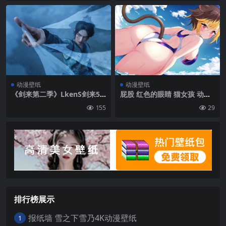
动漫壁纸
动漫壁纸
《剑来第二季》LkenS剑来5K
屁股 红色的眼睛 猫女孩 动漫
高清壁纸
动漫女孩 连衣裙的泳衣 水 站
155
29
在水里 猫耳朵 猫尾巴| 4000
x2250
排行榜展示
报纸墙 雪之下雪乃4K动漫壁纸
1