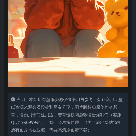
声明：本站所有壁纸资源仅供学习与参考，禁止商用，壁
纸资源来源会员投稿和网友分享，图片版权归原创作者所
有，请勿用于商业用途，若有侵权问题敬请告知我们（客服
QQ:199699994），我们会尽快处理。（为了减轻网站负担
所有图片均被压缩，需要高清原图请下载）