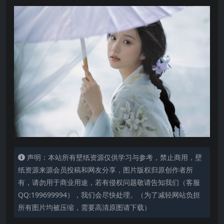
声明：本站所有壁纸资源仅供学习与参考，禁止商用，壁
纸资源来源会员投稿和网友分享，图片版权归原创作者所
有，请勿用于商业用途，若有侵权问题敬请告知我们（客服
QQ:199699994），我们会尽快处理。（为了减轻网站负担
所有图片均被压缩，需要高清原图请下载）