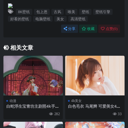
8K壁纸
包上恩
古风
唯美
壁纸
壁纸引擎
好看的壁纸
电脑壁纸
美女
高清壁纸
分享
收藏
点赞(
0
)
相关文章
动漫
4k美女
白蛇浮生宝青坊主剧照4k手机
白色毛衣 马尾辫 可爱美女4K
壁纸竖屏
壁纸
282
33