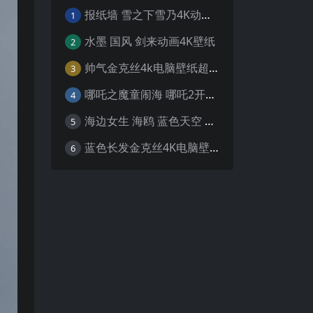
报纸墙 雪之下雪乃4K动漫壁纸
1
水墨 国风 剑来动画4K壁纸
2
帅气金克丝4k电脑壁纸超清
3
哪吒之魔童闹海 哪吒2开场4K壁纸
4
海边女生 海鸥 蓝色天空 4K壁纸
5
蓝色长发金克丝4K电脑壁纸
6