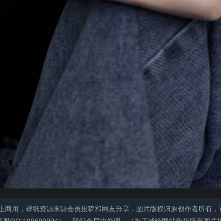
止商用，壁纸资源来源会员投稿和网友分享，图片版权归原创作者所有，
QQ:199699994），我们会尽快处理。（为了减轻网站负担所有图片