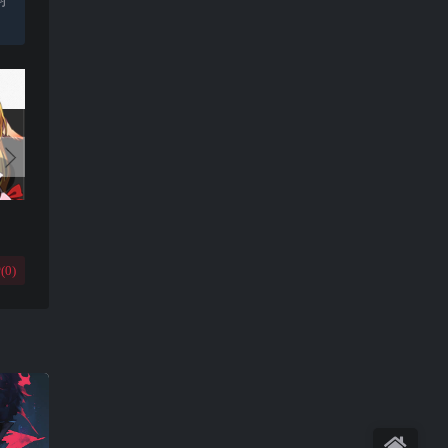
(
0
)