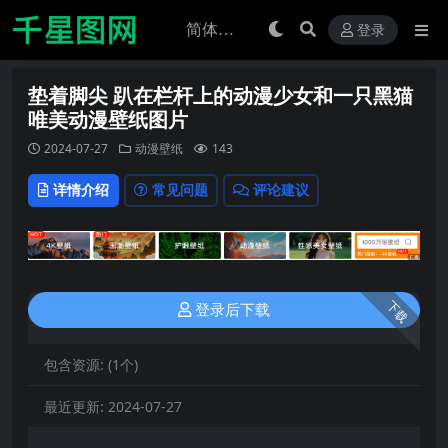
登录
垫着脚尖 趴在栏杆上的动漫少女和一只黑猫
唯美动漫壁纸图片
2024-07-27
动漫壁纸
143
详情介绍
常见问题
评论建议
下载
登录后下载
包含资源:
(1个)
最近更新:
2024-07-27