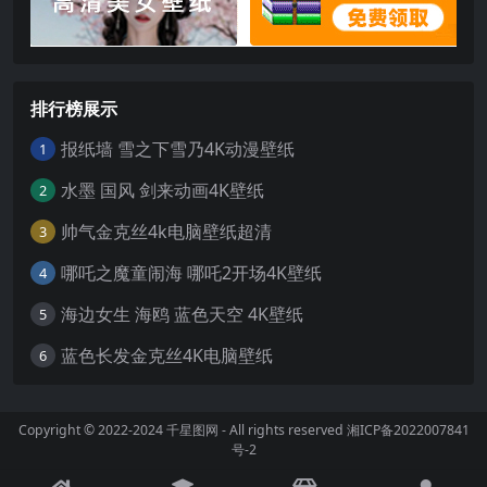
排行榜展示
报纸墙 雪之下雪乃4K动漫壁纸
1
水墨 国风 剑来动画4K壁纸
2
帅气金克丝4k电脑壁纸超清
3
哪吒之魔童闹海 哪吒2开场4K壁纸
4
海边女生 海鸥 蓝色天空 4K壁纸
5
蓝色长发金克丝4K电脑壁纸
6
Copyright © 2022-2024
千星图网
- All rights reserved
湘ICP备2022007841
号-2