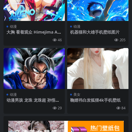
动漫
动漫
大胸 看着观众 Himejima Ak
机器猫和大雄手机壁纸图片
eno 高中DxD 签名 动漫女孩
46
205
肖像展示 手套 圣诞服 圣诞节
短裤 领结|1080×1920
动漫
美女
动漫男孩 龙珠 龙珠超 孙悟空
鞠婧祎白发狐狸4k手机壁纸
超本能悟空 简单背景 极简主
29
84
义 肖像展示|950×1900