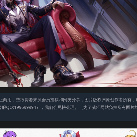
止商用，壁纸资源来源会员投稿和网友分享，图片版权归原创作者所有，
QQ:199699994），我们会尽快处理。（为了减轻网站负担所有图片