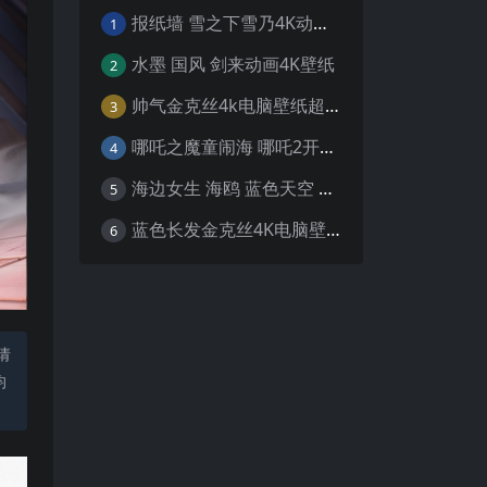
报纸墙 雪之下雪乃4K动漫壁纸
1
水墨 国风 剑来动画4K壁纸
2
帅气金克丝4k电脑壁纸超清
3
哪吒之魔童闹海 哪吒2开场4K壁纸
4
海边女生 海鸥 蓝色天空 4K壁纸
5
蓝色长发金克丝4K电脑壁纸
6
请
均