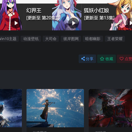
Win10主题
动漫壁纸
大司命
彼岸图网
暗都幽影
王者荣耀
分享
收藏
点赞