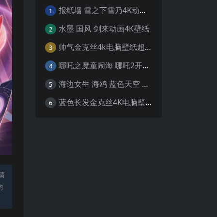
报纸墙 雪之下雪乃4K动漫壁纸
1
水墨 国风 剑来动画4K壁纸
2
帅气金克丝4k电脑壁纸超清
3
哪吒之魔童闹海 哪吒2开场4K壁纸
4
海边女生 海鸥 蓝色天空 4K壁纸
5
蓝色长发金克丝4K电脑壁纸
6
请
均