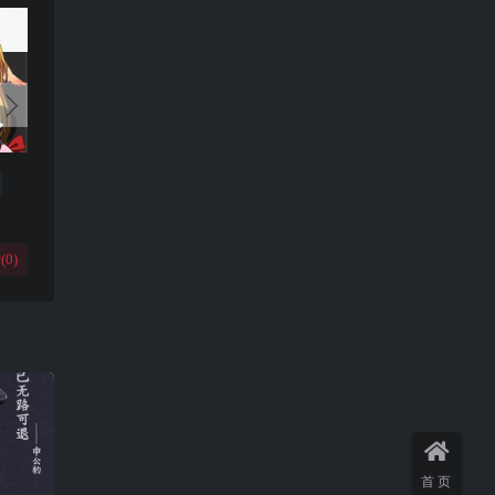
(
0
)
首页