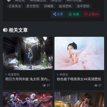
4k壁纸
4K电脑壁纸
8K壁纸
Win10主题
古装美女
星空壁纸
田曦薇
超清壁纸
龙年壁纸
分享
收藏
点赞(
0
)
相关文章
动漫壁纸
4k美女
明日方舟阿米娅 兔女郎 室内
粉色裙子唯美美女4K高清壁纸
建筑 4K壁纸
57
51