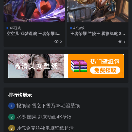
4K游戏
4K游戏
空空儿-戏梦巡演 王者荣耀4K
王者荣耀 兰陵王 雾影缉谜 8K
高清游戏壁纸
游戏壁纸
5
8
排行榜展示
报纸墙 雪之下雪乃4K动漫壁纸
1
水墨 国风 剑来动画4K壁纸
2
帅气金克丝4k电脑壁纸超清
3