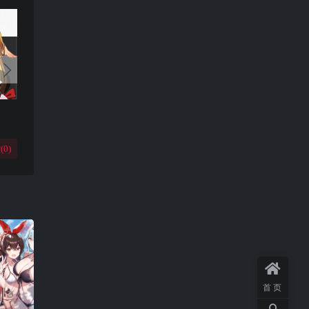
(
0
)
首页