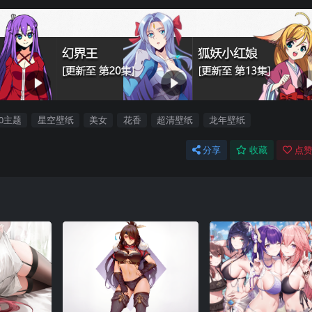
10主题
星空壁纸
美女
花香
超清壁纸
龙年壁纸
分享
收藏
点赞