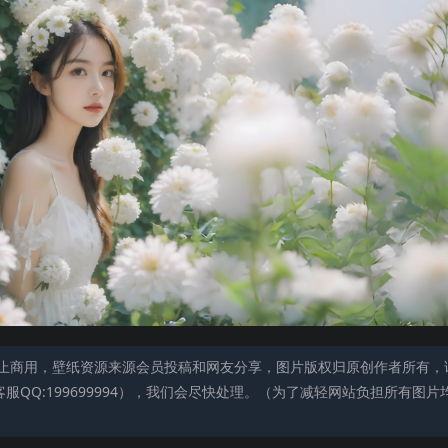
止商用，壁纸资源来源会员投稿和网友分享，图片版权归原创作者所有，
QQ:199699994），我们会尽快处理。（为了减轻网站负担所有图片