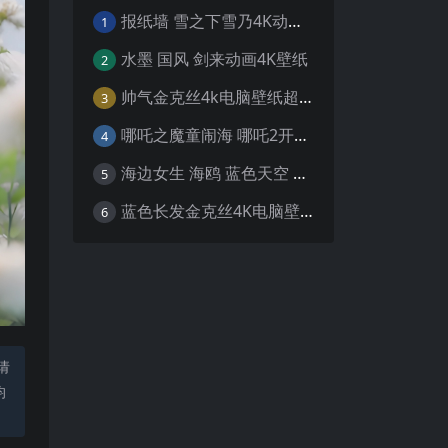
报纸墙 雪之下雪乃4K动漫壁纸
1
水墨 国风 剑来动画4K壁纸
2
帅气金克丝4k电脑壁纸超清
3
哪吒之魔童闹海 哪吒2开场4K壁纸
4
海边女生 海鸥 蓝色天空 4K壁纸
5
蓝色长发金克丝4K电脑壁纸
6
请
均