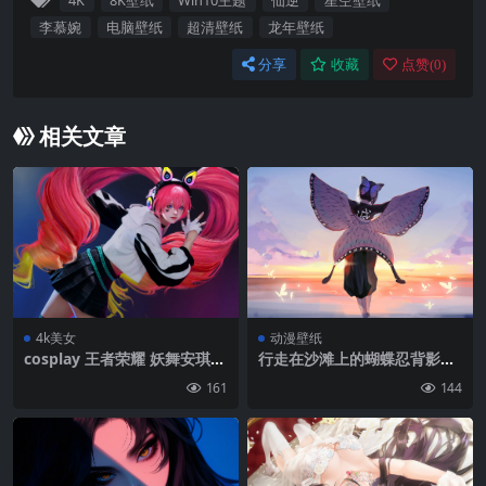
4K
8K壁纸
Win10主题
仙逆
星空壁纸
李慕婉
电脑壁纸
超清壁纸
龙年壁纸
分享
收藏
点赞(
0
)
相关文章
4k美女
动漫壁纸
cosplay 王者荣耀 妖舞安琪拉
行走在沙滩上的蝴蝶忍背影插
耳机 4k美女壁纸 3840×2160
画壁纸图片
161
144