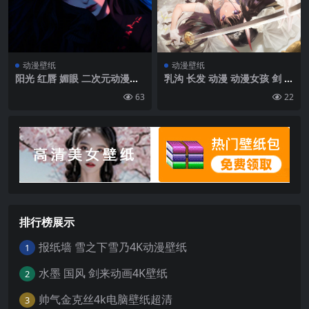
动漫壁纸
动漫壁纸
阳光 红唇 媚眼 二次元动漫美
乳沟 长发 动漫 动漫女孩 剑 角
女壁纸图片
裙子 丝袜 吊袜带 花瓣| 2469
63
22
x1389
排行榜展示
报纸墙 雪之下雪乃4K动漫壁纸
1
水墨 国风 剑来动画4K壁纸
2
帅气金克丝4k电脑壁纸超清
3