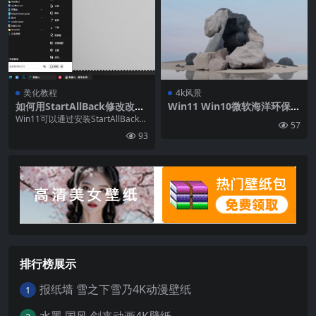
美化教程
4k风景
如何用StartAllBack修改改Wi
Win11 Win10微软海洋环保主
ndows11开始菜单样式
题4k壁纸 高清壁纸网
Win11可以通过安装StartAllBack样
57
式文件，来自定义开始菜单和任务
93
栏...
排行榜展示
报纸墙 雪之下雪乃4K动漫壁纸
1