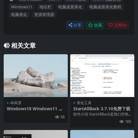
Windows11
地址栏
电脑桌面美化
电脑桌面美化教程
电脑美化
资源管理器
分享
收藏
点赞(
0
)
相关文章
4k风景
美化工具
Windows10 Windows11 微
StartAllBack 3.7.10免费下载
软海洋环保4k风景壁纸 高清
软件介绍 StartAllBack是我们所熟
38
壁纸网
知的开始菜单美化工具StartIsB...
180