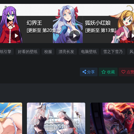
纸引擎
好看的壁纸
校服
漂亮长发
电脑壁纸
雪之下雪乃
风
分享
收藏
点赞