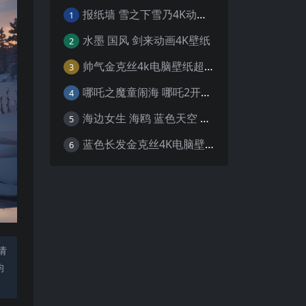
报纸墙 雪之下雪乃4K动漫壁纸
1
水墨 国风 剑来动画4K壁纸
2
帅气金克丝4k电脑壁纸超清
3
哪吒之魔童闹海 哪吒2开场4K壁纸
4
海边女生 海鸥 蓝色天空 4K壁纸
5
蓝色长发金克丝4K电脑壁纸
6
请
均