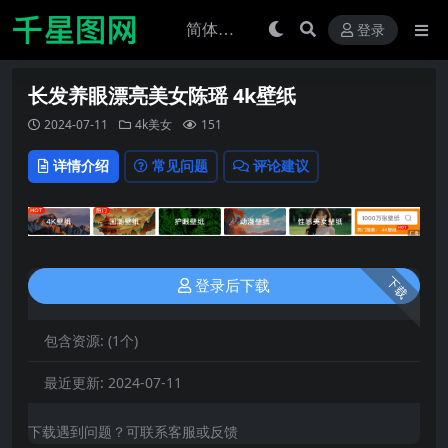
登录
长发养眼漂亮美女陈瑶 4k壁纸
2024-07-11
4k美女
151
详情介绍
常见问题
评论建议
下载
登录后下载
包含资源:
(1个)
最近更新:
2024-07-11
下载遇到问题？可联系客服或反馈