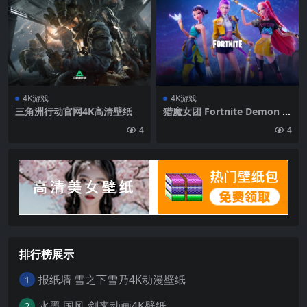
4K游戏
4K游戏
三角洲行动官网4K高清壁纸
猎魔女团 Fortnite Demon H
unters 4K游戏壁纸
4
4
排行榜展示
报纸墙 雪之下雪乃4K动漫壁纸
1
水墨 国风 剑来动画4K壁纸
2