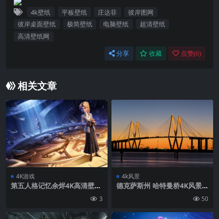
4k壁纸
平板壁纸
庄达菲
彼岸图网
彼岸桌面壁纸
极简壁纸
电脑壁纸
超清壁纸
高清壁纸网
分享
收藏
点赞(
0
)
相关文章
4K游戏
4k风景
第五人格记忆余烬4K高清壁纸
德克萨斯州 哈特曼桥4K风景
3840×2400
壁纸
3
50