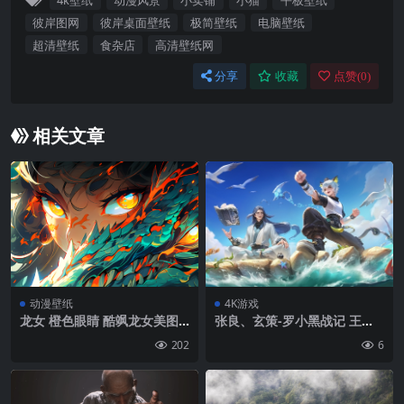
4k壁纸
动漫风景
小卖铺
小猫
平板壁纸
彼岸图网
彼岸桌面壁纸
极简壁纸
电脑壁纸
超清壁纸
食杂店
高清壁纸网
分享
收藏
点赞(
0
)
相关文章
动漫壁纸
4K游戏
龙女 橙色眼睛 酷飒龙女美图
张良、玄策-罗小黑战记 王者
壁纸
荣耀4K游戏壁纸
202
6