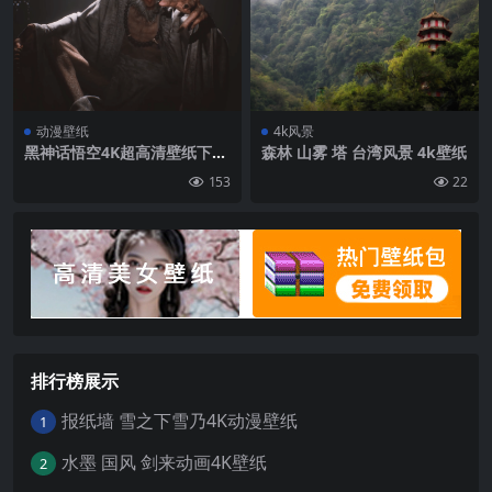
动漫壁纸
4k风景
黑神话悟空4K超高清壁纸下载
森林 山雾 塔 台湾风景 4k壁纸
无水印 老孙悟空
153
22
排行榜展示
报纸墙 雪之下雪乃4K动漫壁纸
1
水墨 国风 剑来动画4K壁纸
2