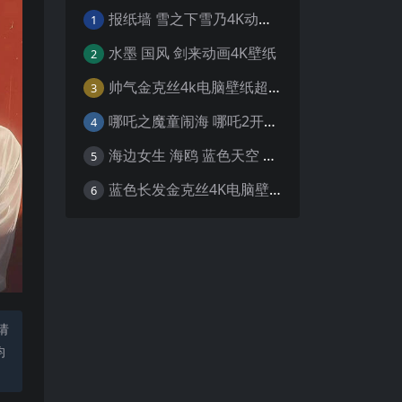
报纸墙 雪之下雪乃4K动漫壁纸
1
水墨 国风 剑来动画4K壁纸
2
帅气金克丝4k电脑壁纸超清
3
哪吒之魔童闹海 哪吒2开场4K壁纸
4
海边女生 海鸥 蓝色天空 4K壁纸
5
蓝色长发金克丝4K电脑壁纸
6
请
均