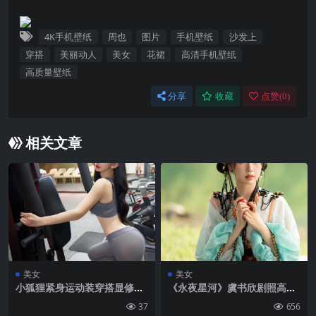
4K手机壁纸
周也
图片
手机壁纸
沙发上
穿搭
美丽动人
美女
花裙
高清手机壁纸
高质量壁纸
分享
收藏
点赞(
0
)
相关文章
美女
美女
小狐狸紧身运动装穿搭显修长
《永夜星河》虞书欣剧照高清
身段翘臀写真手机壁纸
4K手机壁纸
37
656