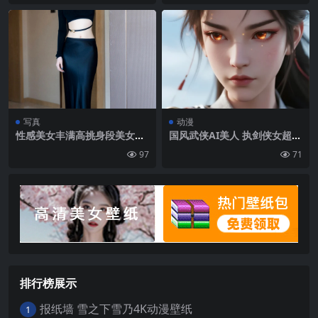
写真
动漫
性感美女丰满高挑身段美女黑
国风武侠AI美人 执剑侠女超写
色长裙高跟私房美照图集手机
实手机壁纸
97
71
壁纸
排行榜展示
报纸墙 雪之下雪乃4K动漫壁纸
1