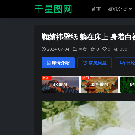
首页
壁纸分类
鞠婧祎壁纸 躺在床上 身着
2024-07-04
美女
0
0
390
详情介绍
常见问题
评