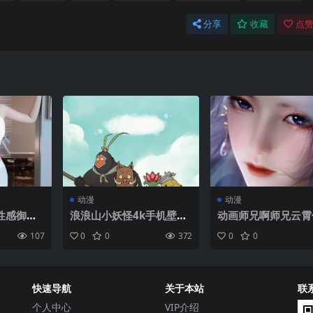
分享
收藏
点赞
动漫
动漫
性感御姐
浪浪山小妖怪4k手机壁纸
动画师兄啊师兄云霄
纸高清手
竖屏
高清4k手机壁纸竖
107
0
0
372
0
0
快速导航
关于本站
联
个人中心
VIP介绍