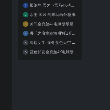
报纸墙 雪之下雪乃4K动漫壁纸
1
水墨 国风 剑来动画4K壁纸
2
帅气金克丝4k电脑壁纸超清
3
哪吒之魔童闹海 哪吒2开场4K壁纸
4
海边女生 海鸥 蓝色天空 4K壁纸
5
蓝色长发金克丝4K电脑壁纸
6