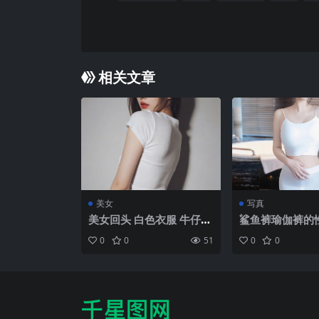
相关文章
美女
写真
美女回头 白色衣服 牛仔裤
鲨鱼裤瑜伽裤的
4k手机壁纸竖屏
好看私房玉足壁
0
0
51
0
0
机壁纸