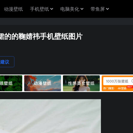
动漫壁纸
手机壁纸
电脑美化
带鱼屏
白裙的的鞠婧祎手机壁纸图片
论建议