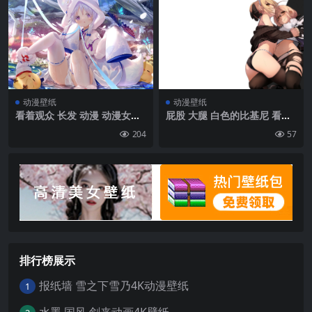
动漫壁纸
动漫壁纸
看着观众 长发 动漫 动漫女孩
屁股 大腿 白色的比基尼 看着
水 湿了 丝袜 花瓣 花朵 日语
观众 fu-ta 动漫 动漫女孩 ecc
204
57
蓝色 领结 蝴蝶 昆虫 睡莲| 19
hi 视频游戏的女孩 命运系列
20 x1080
命运/大订单 Artoria首领 Art
oria首领(改变) 神秘的女主角
X(命运/大订单) 神秘的女主角
X改变(命运/大订单) 脸红 me
ganekko 眼镜 泳装 黑色的泳
衣 长袜 黑色长袜 黑色 正毕恭
毕敬地讨好连裤袜 黑色的连裤
袜 裤袜撕裂 撕裂衣服 白色的
泳装 到大腿根 比基尼 黑色比
基尼 简单的背景 极简主义 低
排行榜展示
角| 2560 x1440像素
报纸墙 雪之下雪乃4K动漫壁纸
1