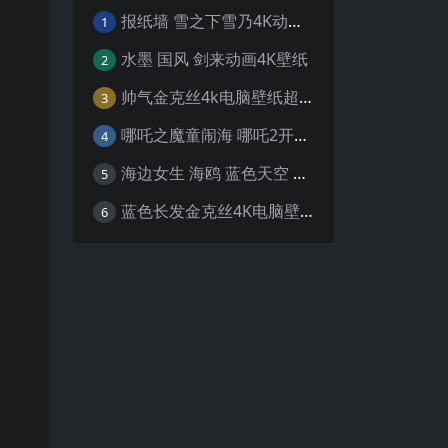
报纸墙 雪之下雪乃4K动漫壁纸
1
水墨 国风 剑来动画4K壁纸
2
帅气金克丝4k电脑壁纸超清
3
哪吒之魔童闹海 哪吒2开场4K壁纸
4
海边女生 海鸥 蓝色天空 4K壁纸
5
蓝色长发金克丝4K电脑壁纸
6