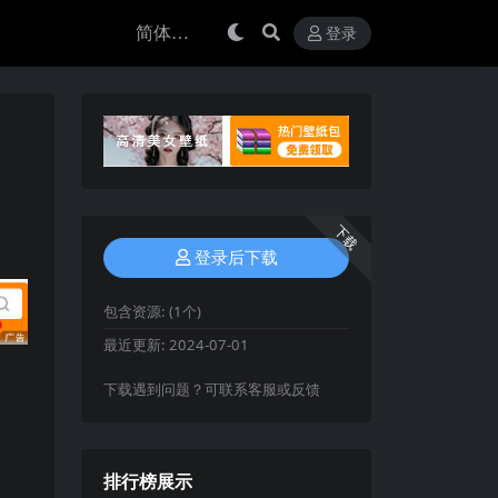
登录
下载
登录后下载
包含资源:
(1个)
最近更新:
2024-07-01
下载遇到问题？可联系客服或反馈
排行榜展示