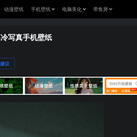
动漫壁纸
手机壁纸
电脑美化
带鱼屏
高冷写真手机壁纸
论建议