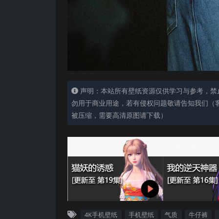
声明：本站所有壁纸资源仅供学习与参考，禁
勿用于商业用途，若有侵权问题敬请告知我们（客服
被压缩，需要高清原图请下载）
4K手机壁纸
手机壁纸
气质
牛仔裤