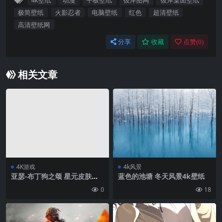
4k壁纸
动漫
平板壁纸
彼岸图网
彼岸桌面壁纸
极简壁纸
火影忍者
电脑壁纸
红色
超清壁纸
高清壁纸网
分享
收藏
点赞(
0
)
相关文章
4K游戏
4k风景
亚瑟-布丁狗之颂 星元皮肤超
蓝色的池塘 冬天风景4k壁纸
清无水印4K壁纸3840×2400
0
18