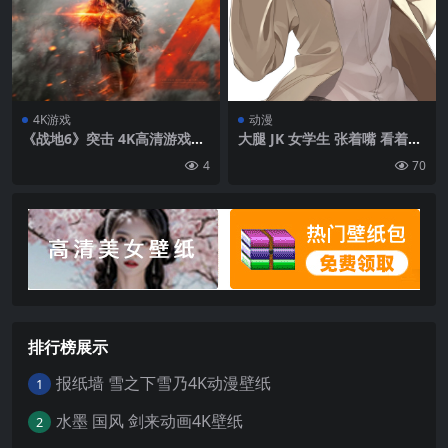
4K游戏
动漫
《战地6》突击 4K高清游戏壁
大腿 JK 女学生 张着嘴 看着观
纸 3840×2160
众 金发 动漫 动漫女孩 Pixiv
4
70
运动鞋 裙子 肖像展示 棕色眼
睛 校服 脸红 简单背景 褶皱 白
色背景 袜子 白色袜子 极简主
义 长指甲|1794×3588
排行榜展示
报纸墙 雪之下雪乃4K动漫壁纸
1
水墨 国风 剑来动画4K壁纸
2