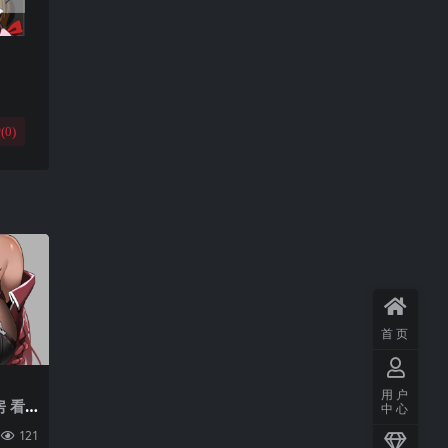
(
0
)
首页
用户
房 看
中心
手臂支
121
mith