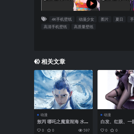
4K手机壁纸
动漫少女
图片
夏日
手
高清手机壁纸
高质量壁纸
相关文章
动漫
动漫
敖丙 哪吒之魔童闹海 水墨
白发、红眼、一
海报 5K手机壁纸
大胸脯、动漫女
0
0
597
0
0
耳朵、兔子套装