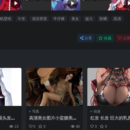
机壁纸
斗笠
清凉穿搭
牛仔裤
美女
超大
防晒
高清
分享
收藏
点赞
写真
动漫
眼头发、
高清美女图片小蛮腰美女
红发 长发 巨大的乳
孩、兔子
紧身迷彩裤美女个性美女
着观众 分开的嘴唇 
23
0
0
60
0
0
、手套、
写真手机壁纸
撑 深色皮肤 Sumios