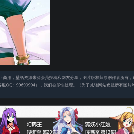
止商用，壁纸资源来源会员投稿和网友分享，图片版权归原创作者所有，
QQ:199699994），我们会尽快处理。（为了减轻网站负担所有图片