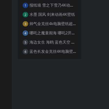
报纸墙 雪之下雪乃4K动漫壁纸
1
水墨 国风 剑来动画4K壁纸
2
帅气金克丝4k电脑壁纸超清
3
哪吒之魔童闹海 哪吒2开场4K壁纸
4
海边女生 海鸥 蓝色天空 4K壁纸
5
蓝色长发金克丝4K电脑壁纸
6