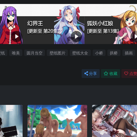
壁纸
唯美
圆月当空
壁纸图片
壁纸大全
小桥
拱桥
插画
分享
收藏
点赞