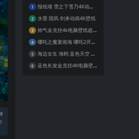
报纸墙 雪之下雪乃4K动漫壁纸
1
水墨 国风 剑来动画4K壁纸
2
帅气金克丝4k电脑壁纸超清
3
哪吒之魔童闹海 哪吒2开场4K壁纸
4
海边女生 海鸥 蓝色天空 4K壁纸
5
蓝色长发金克丝4K电脑壁纸
6
请
均