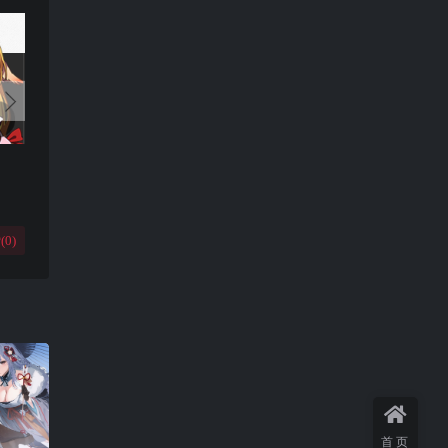
(
0
)
首页