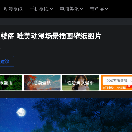
动漫壁纸
手机壁纸
电脑美化
带鱼屏
亭台楼阁 唯美动漫场景插画壁纸图片
8
论建议