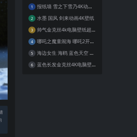
报纸墙 雪之下雪乃4K动漫壁纸
1
水墨 国风 剑来动画4K壁纸
2
帅气金克丝4k电脑壁纸超清
3
哪吒之魔童闹海 哪吒2开场4K壁纸
4
海边女生 海鸥 蓝色天空 4K壁纸
5
蓝色长发金克丝4K电脑壁纸
6
请
均