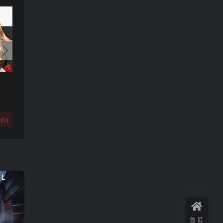
(
0
)
首页