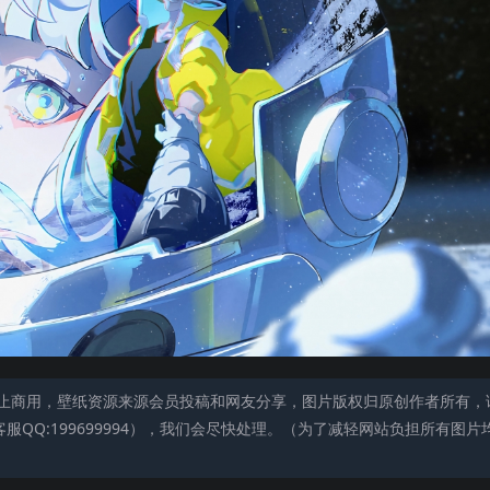
止商用，壁纸资源来源会员投稿和网友分享，图片版权归原创作者所有，
QQ:199699994），我们会尽快处理。（为了减轻网站负担所有图片