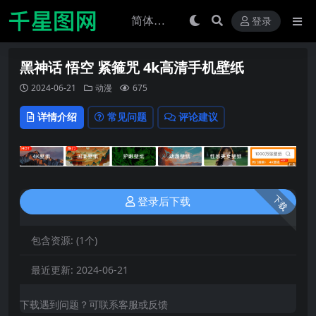
登录
黑神话 悟空 紧箍咒 4k高清手机壁纸
2024-06-21
动漫
675
详情介绍
常见问题
评论建议
下载
登录后下载
包含资源:
(1个)
最近更新:
2024-06-21
下载遇到问题？可联系客服或反馈