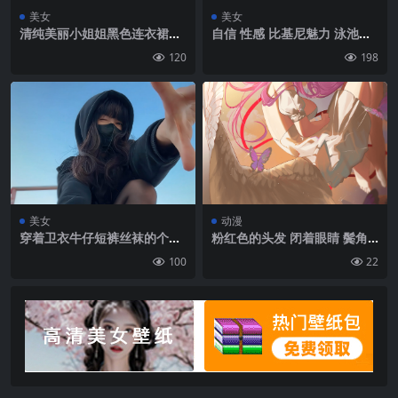
美女
美女
清纯美丽小姐姐黑色连衣裙居
自信 性感 比基尼魅力 泳池美
家温暖写真美照手机壁纸
女 泳池中游泳的比基尼美女手
120
198
机壁纸图片
美女
动漫
穿着卫衣牛仔短裤丝袜的个性
粉红色的头发 闭着眼睛 鬓角
女生手机壁纸图片
光着背 眼泪 脚 发髻 长发 动漫
100
22
动漫女孩 Pixiv 肖像展示 Mis
ono Mika 蓝色档案 翅膀 蝴
蝶 昆虫 哭泣 阳光 星星|2160
×3417