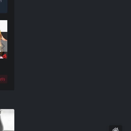
(
0
)