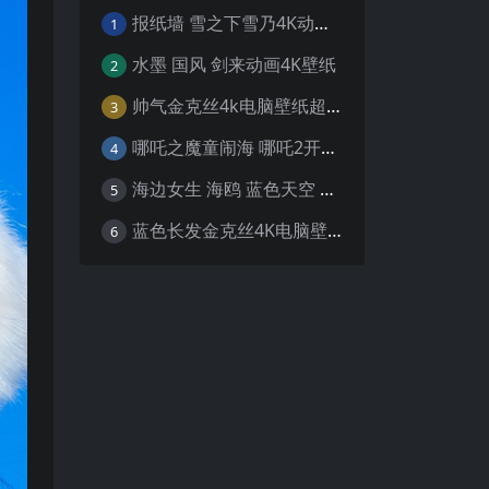
报纸墙 雪之下雪乃4K动漫壁纸
1
水墨 国风 剑来动画4K壁纸
2
帅气金克丝4k电脑壁纸超清
3
哪吒之魔童闹海 哪吒2开场4K壁纸
4
海边女生 海鸥 蓝色天空 4K壁纸
5
蓝色长发金克丝4K电脑壁纸
6