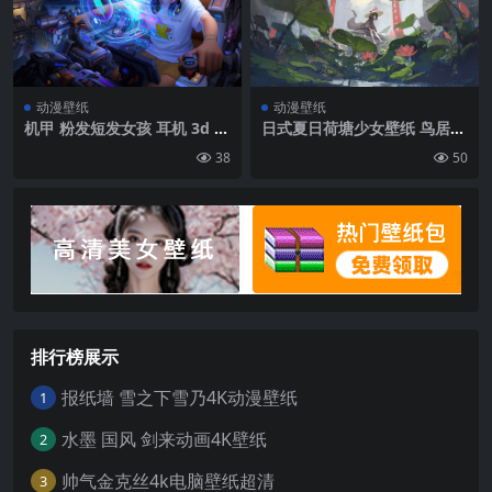
动漫壁纸
动漫壁纸
机甲 粉发短发女孩 耳机 3d 个
日式夏日荷塘少女壁纸 鸟居元
性4k动漫壁纸
素与清新意境高清下载
38
50
排行榜展示
报纸墙 雪之下雪乃4K动漫壁纸
1
水墨 国风 剑来动画4K壁纸
2
帅气金克丝4k电脑壁纸超清
3