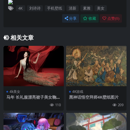
4K
刘诗诗
手机壁纸
清新
素雅
美女
分享
收藏
点赞(
0
)
相关文章
4k美女
4K游戏
马年 长礼服漂亮裙子美女鞠婧
黑神话悟空拜师4K壁纸图片
祎 4K高清壁纸
110
209