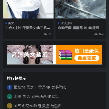
美女
动漫壁纸
白色衬衫牛仔裙美女4k手机桌
永劫无间 顾清寒 剑 4K壁纸
面壁纸
60
164
排行榜展示
报纸墙 雪之下雪乃4K动漫壁纸
1
水墨 国风 剑来动画4K壁纸
2
帅气金克丝4k电脑壁纸超清
3