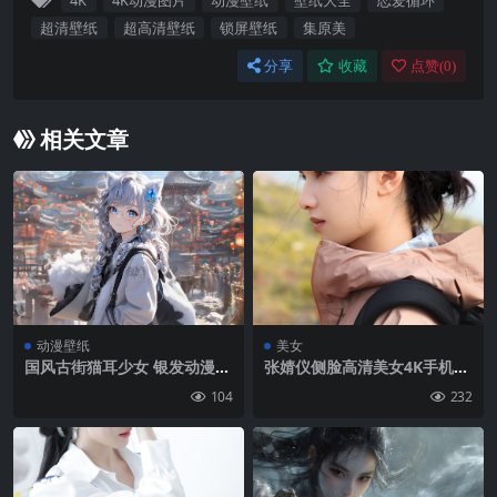
4K
4K动漫图片
动漫壁纸
壁纸大全
恋爱循环
超清壁纸
超高清壁纸
锁屏壁纸
集原美
分享
收藏
点赞(
0
)
相关文章
动漫壁纸
美女
国风古街猫耳少女 银发动漫萌
张婧仪侧脸高清美女4K手机壁
系电脑壁纸
纸图片
104
232