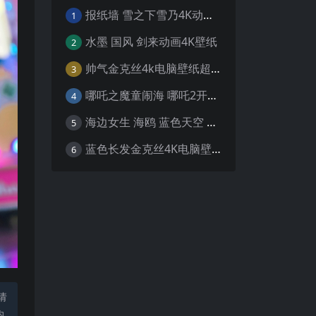
报纸墙 雪之下雪乃4K动漫壁纸
1
水墨 国风 剑来动画4K壁纸
2
帅气金克丝4k电脑壁纸超清
3
哪吒之魔童闹海 哪吒2开场4K壁纸
4
海边女生 海鸥 蓝色天空 4K壁纸
5
蓝色长发金克丝4K电脑壁纸
6
请
均