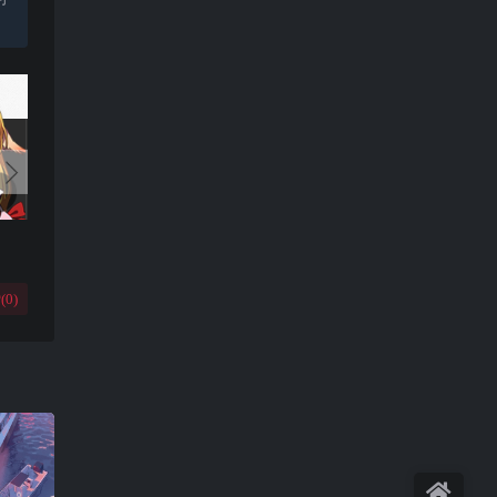
(
0
)