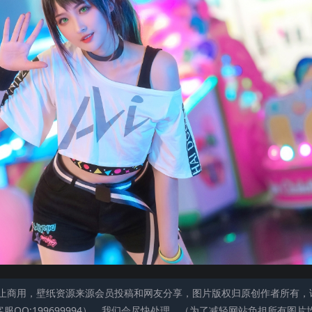
止商用，壁纸资源来源会员投稿和网友分享，图片版权归原创作者所有，
QQ:199699994），我们会尽快处理。（为了减轻网站负担所有图片