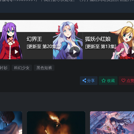
衬衫
科幻少女
黑色短裤
分享
收藏
点赞