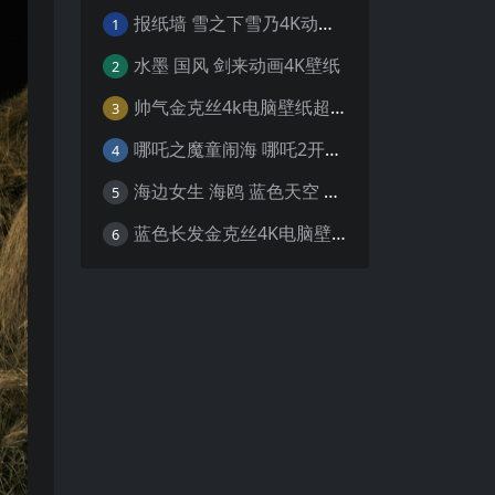
报纸墙 雪之下雪乃4K动漫壁纸
1
水墨 国风 剑来动画4K壁纸
2
帅气金克丝4k电脑壁纸超清
3
哪吒之魔童闹海 哪吒2开场4K壁纸
4
海边女生 海鸥 蓝色天空 4K壁纸
5
蓝色长发金克丝4K电脑壁纸
6