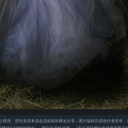
止商用，壁纸资源来源会员投稿和网友分享，图片版权归原创作者所有，
QQ:199699994），我们会尽快处理。（为了减轻网站负担所有图片