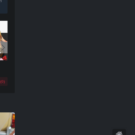
(
0
)