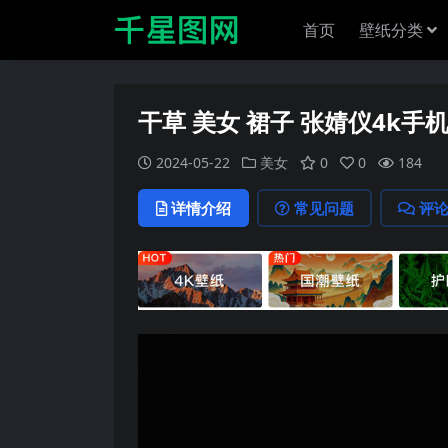
首页
壁纸分类
干草 美女 裙子 张婧仪4k手
2024-05-22
美女
0
0
184
详情介绍
常见问题
评