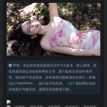
声明：本站所有壁纸资源仅供学习与参考，禁止商用，壁
纸资源来源会员投稿和网友分享，图片版权归原创作者所
有，请勿用于商业用途，若有侵权问题敬请告知我们（客服
QQ:199699994），我们会尽快处理。（为了减轻网站负担
所有图片均被压缩，需要高清原图请下载）