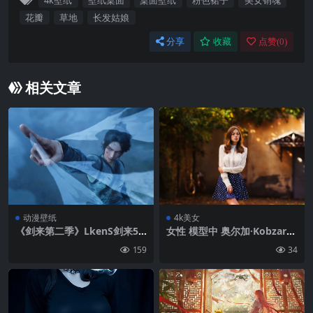
4k壁纸
壁纸桌面
桌面壁纸
粉色裙子
美女销魂
花瓣
草地
长发姑娘
分享
收藏
点赞(
0
)
相关文章
动漫壁纸
4k美女
《剑来第二季》LkenS剑来5K
女性 模型中 奥尔加·Kobzar透
高清壁纸
明的衣服 圆点花纹 1708年秋
159
34
天| x960