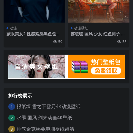
动漫
动漫壁纸
蒙眼美女2 性感紧身黑色包臀
苏暖暖 国风 少女 红色裙子 房
裙的白色头发蒙眼AI美女手机
间 桌子 灯笼 窗 4K壁纸
59
55
壁纸
排行榜展示
报纸墙 雪之下雪乃4K动漫壁纸
1
水墨 国风 剑来动画4K壁纸
2
帅气金克丝4k电脑壁纸超清
3