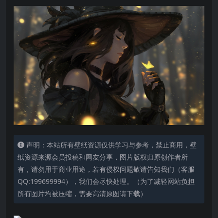
声明：本站所有壁纸资源仅供学习与参考，禁止商用，壁
纸资源来源会员投稿和网友分享，图片版权归原创作者所
有，请勿用于商业用途，若有侵权问题敬请告知我们（客服
QQ:199699994），我们会尽快处理。（为了减轻网站负担
所有图片均被压缩，需要高清原图请下载）