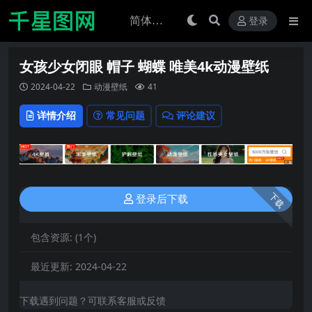
登录
女孩少女闭眼 帽子 蝴蝶 唯美4k动漫壁纸
2024-04-22
动漫壁纸
41
详情介绍
常见问题
评论建议
下载
登录后下载
包含资源:
(1个)
最近更新:
2024-04-22
下载遇到问题？可联系客服或反馈