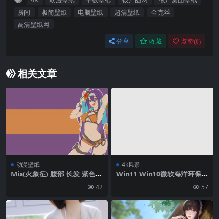
4K
动漫壁纸
平板壁纸
彼岸图网
彼岸桌面壁纸
房间
极简壁纸
电脑壁纸
超清壁纸
金克丝
高清壁纸网
分享
收藏
点赞(
0
)
相关文章
动漫壁纸
4k风景
Mia(火象征) 腹部 长发 紫色的
Win11 Win10微软海洋环保主
头发 绿色的眼睛 肚脐 乳沟 un
题4k壁纸 高清壁纸网
42
57
derboob sideboob 张开嘴
大腿 腋窝 看着观众 火象征 火
象征:光辉的道路 火象征:灿烂
的黎明 头巾 发饰 比基尼 橘色