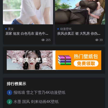
比基尼 露脐装 备用服装 手铐
毛巾 蓝色毛巾 手镯 臂章 花在
头发 花 紫色的背景 吊袜带 大
腿带 到大腿根 游戏 视频游戏
的女孩 任天堂 动漫女孩 极简
主义 简单的背景 泳衣| 3840
x2160
美女
动漫壁纸
居家 短发 白色毛衣 蓝色牛仔
疾风步真正 裙 大乳房 你伪造
裤 美女 4k手机壁纸
者 间谍x家庭 动漫 动漫女孩 2
205
39
d 艺术品 绘画 艺术爱好者 连
裤袜 内裤 树木 叶子| 5476 x3
080
排行榜展示
报纸墙 雪之下雪乃4K动漫壁纸
1
水墨 国风 剑来动画4K壁纸
2