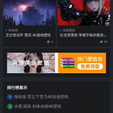
4K游戏
动漫壁纸
艾尔登法环 雪花 4k游戏壁纸
红色背景前 举着手枪的紧身黑
衣美女酷飒美图桌面壁纸
2
94
排行榜展示
报纸墙 雪之下雪乃4K动漫壁纸
1
水墨 国风 剑来动画4K壁纸
2