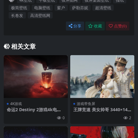
4k壁纸
平板壁纸
彼岸图网
彼岸桌面壁纸
报纸
极简壁纸
电脑壁纸
窗户
萨勒芬妮
超清壁纸
长卷发
高清壁纸网
分享
收藏
点赞(
0
)
相关文章
4K游戏
游戏带鱼屏
命运2 Destiny 2游戏4k电脑
王牌竞速 美女帅哥 3440×144
桌面壁纸
0带鱼屏壁纸 极简壁纸
0
2