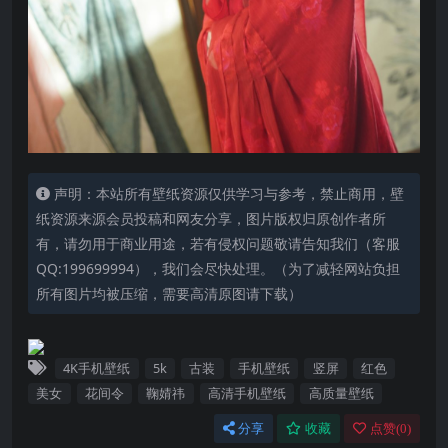
声明：本站所有壁纸资源仅供学习与参考，禁止商用，壁
纸资源来源会员投稿和网友分享，图片版权归原创作者所
有，请勿用于商业用途，若有侵权问题敬请告知我们（客服
QQ:199699994），我们会尽快处理。（为了减轻网站负担
所有图片均被压缩，需要高清原图请下载）
4K手机壁纸
5k
古装
手机壁纸
竖屏
红色
美女
花间令
鞠婧祎
高清手机壁纸
高质量壁纸
分享
收藏
点赞(
0
)