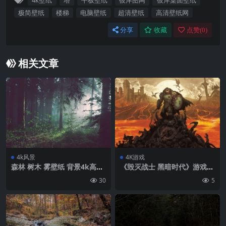
4k壁纸
塔
平板壁纸
彼岸图网
彼岸桌面壁纸
极简壁纸
楼梯
电脑壁纸
超清壁纸
高清壁纸网
分享
收藏
点赞(
0
)
相关文章
4k风景
4K游戏
森林 树木 雾壁纸 背景4k高清
《毁灭战士 黑暗时代》游戏原
网
画4K壁纸
30
5