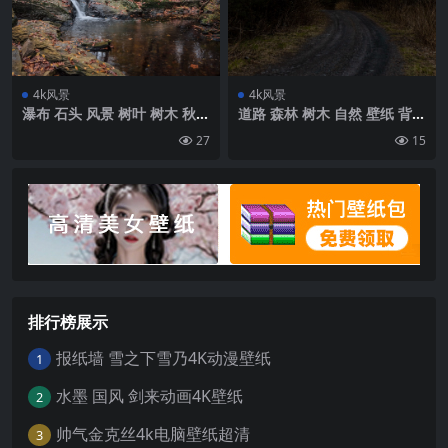
4k风景
4k风景
瀑布 石头 风景 树叶 树木 秋季
道路 森林 树木 自然 壁纸 背景
壁纸 背景4k高清网
4k高清网
27
15
排行榜展示
报纸墙 雪之下雪乃4K动漫壁纸
1
水墨 国风 剑来动画4K壁纸
2
帅气金克丝4k电脑壁纸超清
3