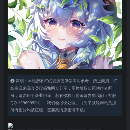
声明：本站所有壁纸资源仅供学习与参考，禁止商用，壁
纸资源来源会员投稿和网友分享，图片版权归原创作者所
有，请勿用于商业用途，若有侵权问题敬请告知我们（客服
QQ:199699994），我们会尽快处理。（为了减轻网站负担
所有图片均被压缩，需要高清原图请下载）