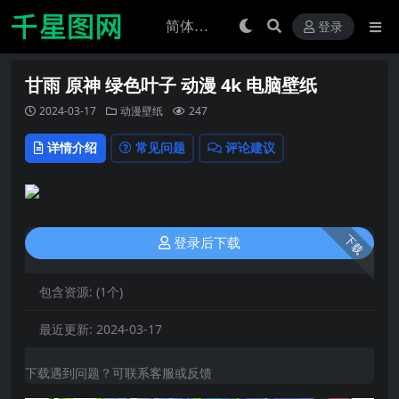
登录
甘雨 原神 绿色叶子 动漫 4k 电脑壁纸
2024-03-17
动漫壁纸
247
详情介绍
常见问题
评论建议
下载
登录后下载
包含资源:
(1个)
最近更新:
2024-03-17
下载遇到问题？可联系客服或反馈