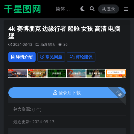
登录
4k 赛博朋克 边缘行者 船舱 女孩 高清 电脑
壁
2024-03-13
动漫壁纸
36
详情介绍
常见问题
评论建议
下载
登录后下载
包含资源:
(1个)
最近更新:
2024-03-13