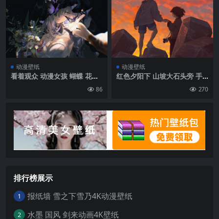
动漫壁纸
动漫壁纸
看着观众 动漫女孩 蝴蝶 花束
红色夕阳下 山坡大石头旁 手
Honkai：星轨| 3840×2160
拿相机旅拍的两个动漫女孩高
86
270
清唯美场景壁纸图片
排行榜展示
报纸墙 雪之下雪乃4K动漫壁纸
1
水墨 国风 剑来动画4K壁纸
2