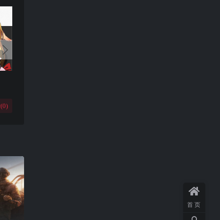
(
0
)
首页