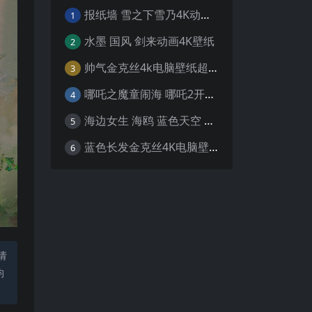
报纸墙 雪之下雪乃4K动漫壁纸
1
水墨 国风 剑来动画4K壁纸
2
帅气金克丝4k电脑壁纸超清
3
哪吒之魔童闹海 哪吒2开场4K壁纸
4
海边女生 海鸥 蓝色天空 4K壁纸
5
蓝色长发金克丝4K电脑壁纸
6
请
均