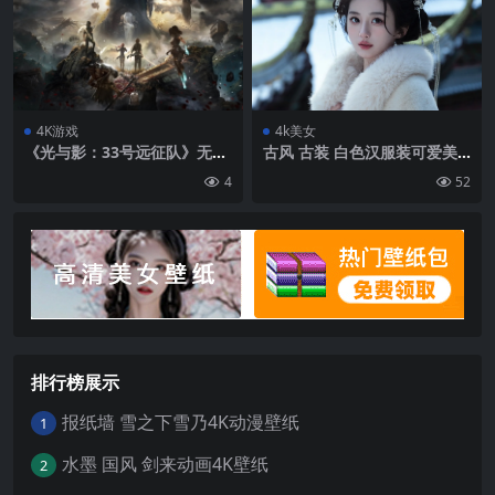
4K游戏
4k美女
《光与影：33号远征队》无水
古风 古装 白色汉服装可爱美
印 游戏原画 4K壁纸3840×240
少女写真壁纸
4
52
0
排行榜展示
报纸墙 雪之下雪乃4K动漫壁纸
1
水墨 国风 剑来动画4K壁纸
2