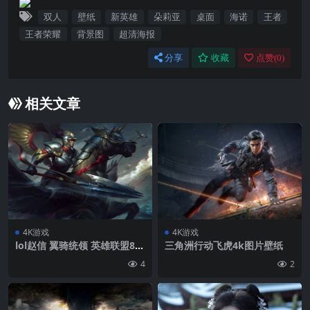
双人
壁纸
新英雄
朵莉亚
桌面
海诺
王者
王者荣耀
背景图
超清海报
分享
收藏
点赞(
0
)
相关文章
4K游戏
4K游戏
lol赵信 翼骑统领 英雄联盟8k
三角洲行动飞虎4k图片壁纸
游戏壁纸 7680×4320
4
2