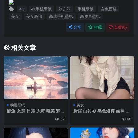
4K
4K手机壁纸
刘亦菲
手机壁纸
白色西装
美女
美女高清
高清手机壁纸
高质量壁纸
分享
收藏
点赞(
0
)
相关文章
动漫壁纸
美女
鲸鱼 女孩 日落 大海 唯美 梦幻
厨房 白衬衫 黑色短裤 丝袜 长
4k 动漫 壁纸
腿性感女神写真手机壁纸图片
57
60