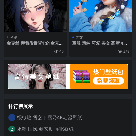
动漫
美女
金克丝 穿着吊带背心的金克丝
藏服 清纯 可爱 美女 高清 4k
动漫美图手机壁纸
手机壁纸
46
278
排行榜展示
报纸墙 雪之下雪乃4K动漫壁纸
1
水墨 国风 剑来动画4K壁纸
2