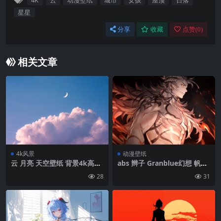
4K
云
动漫壁纸
城市
女孩
屋顶
日落
星星
分享
收藏
点赞(
0
)
相关文章
4k风景
动漫壁纸
云 月亮 天空壁纸 背景4k高清
abs 辫子 Granblue幻想 帆船
网
集团(Granblue幻想) wandus
28
31
Wilnas (Granblue幻想) Fedi
el (Granblue幻想) 动漫男孩
赤膊上阵 肌肉| 2560 x1440
像素