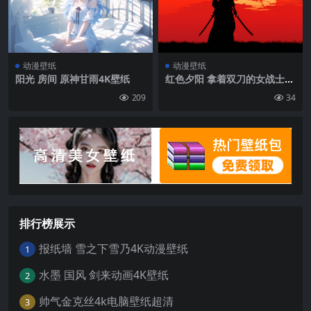
动漫壁纸
动漫壁纸
阳光 房间 原神甘雨4K壁纸
红色夕阳 拿着双刀的女战士背
影插画壁纸图片
209
34
排行榜展示
报纸墙 雪之下雪乃4K动漫壁纸
1
水墨 国风 剑来动画4K壁纸
2
帅气金克丝4k电脑壁纸超清
3